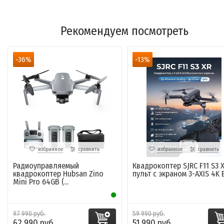
Рекомендуем посмотреть
-36%
-13%
избранное
сравнить
избранное
сравнить
Радиоуправляемый
Квадрокоптер SJRC F11 S3 X
квадрокоптер Hubsan Zino
пульт с экраном 3-AXIS 4K EI
Mini Pro 64GB (...
97 990 руб.
59 990 руб.
62 990 руб.
51 990 руб.