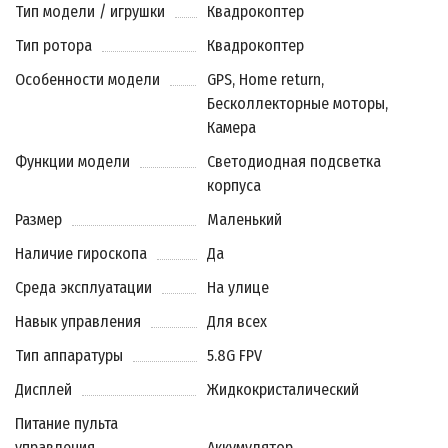
Тип модели / игрушки
Квадрокоптер
Тип ротора
Квадрокоптер
Особенности модели
GPS, Home return,
Бесколлекторные моторы,
Камера
Функции модели
Светодиодная подсветка
корпуса
Размер
Маленький
Наличие гироскопа
Да
Среда эксплуатации
На улице
Навык управления
Для всех
Тип аппаратуры
5.8G FPV
Дисплей
Жидкокристалический
Питание пульта
управления
Аккумулятор