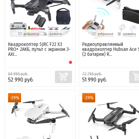
избранное
сравнить
избранное
сравнить
Квадрокоптер SJRC F22 X3
Радиоуправляемый
PRO+ 2АКБ, пульт с экраном 3-
квадрокоптер Hubsan Ace 
AXI...
(2 батареи) R...
69 990 руб.
72 790 руб.
52 990 руб.
51 990 руб.
-29%
-29%