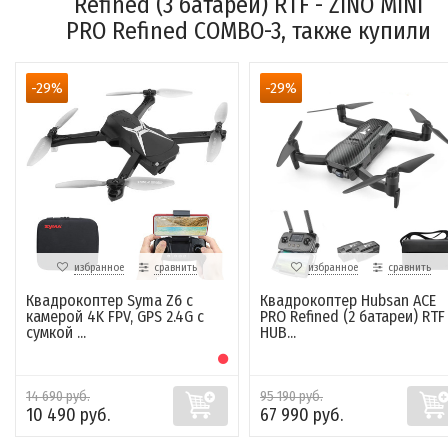
Refined (3 батареи) RTF - ZINO MINI
PRO Refined COMBO-3, также купили
-29%
-29%
избранное
сравнить
избранное
сравнить
Квадрокоптер Syma Z6 с
Квадрокоптер Hubsan ACE
камерой 4K FPV, GPS 2.4G с
PRO Refined (2 батареи) RTF
сумкой ...
HUB...
14 690 руб.
95 190 руб.
10 490 руб.
67 990 руб.