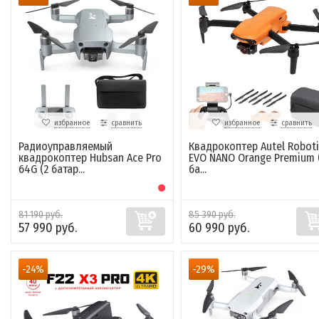
избранное
сравнить
избранное
сравнить
Радиоуправляемый
Квадрокоптер Autel Roboti
квадрокоптер Hubsan Ace Pro
EVO NANO Orange Premium 
64G (2 батар...
ба...
81 190 руб.
85 390 руб.
57 990 руб.
60 990 руб.
-24%
-29%