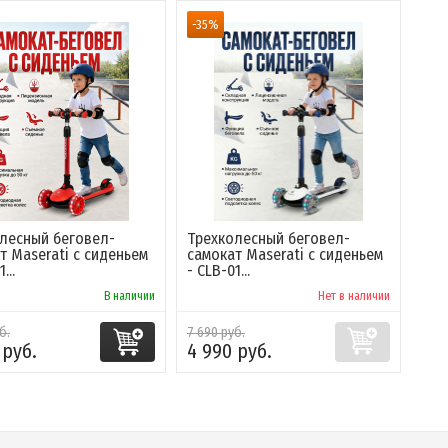
-35%
лесный беговел-
Трехколесный беговел-
т Maserati с сиденьем
самокат Maserati с сиденьем
...
- CLB-01...
В наличии
Нет в наличии
б.
7 690 руб.
 руб.
4 990 руб.