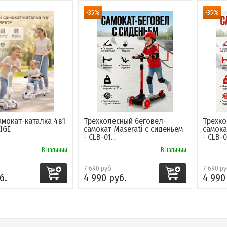
-35%
-35%
амокат-каталка 4в1
Трехколесный беговел-
Трехко
IGE
самокат Maserati с сиденьем
самока
- CLB-01...
- CLB-01
В наличии
В наличии
7 690 руб.
7 690 ру
б.
4 990 руб.
4 990